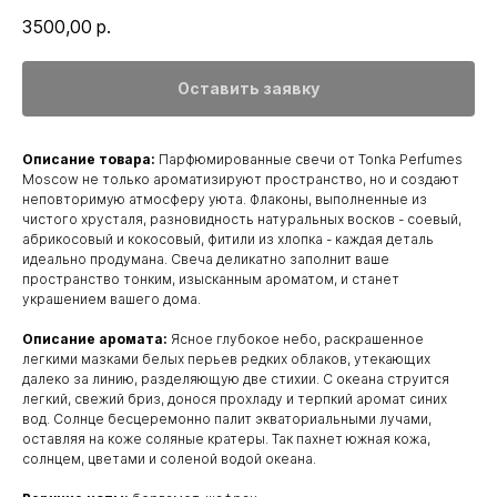
3500,00
р.
Оставить заявку
Описание товара:
Парфюмированные свечи от Tonka Perfumes
Moscow не только ароматизируют пространство, но и создают
неповторимую атмосферу уюта. Флаконы, выполненные из
чистого хрусталя, разновидность натуральных восков - соевый,
абрикосовый и кокосовый, фитили из хлопка - каждая деталь
идеально продумана. Свеча деликатно заполнит ваше
пространство тонким, изысканным ароматом, и станет
украшением вашего дома.
Описание аромата:
Ясное глубокое небо, раскрашенное
легкими мазками белых перьев редких облаков, утекающих
далеко за линию, разделяющую две стихии. С океана струится
легкий, свежий бриз, донося прохладу и терпкий аромат синих
вод. Солнце бесцеремонно палит экваториальными лучами,
оставляя на коже соляные кратеры. Так пахнет южная кожа,
солнцем, цветами и соленой водой океана.